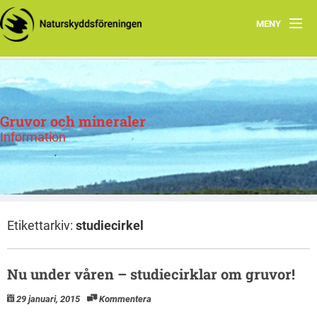
MENY
Hem
Om oss
Gruvor och mineraler
Mineralprospektering
Information
Uranprospektering
Etikettarkiv:
studiecirkel
Nu under våren – studiecirklar om gruvor!
29 januari, 2015
Kommentera