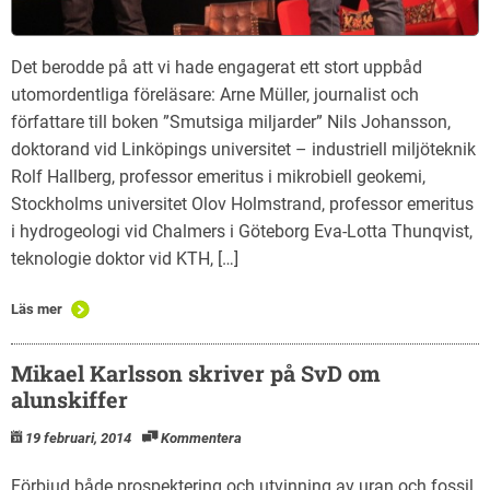
Det berodde på att vi hade engagerat ett stort uppbåd
utomordentliga föreläsare: Arne Müller, journalist och
författare till boken ”Smutsiga miljarder” Nils Johansson,
doktorand vid Linköpings universitet – industriell miljöteknik
Rolf Hallberg, professor emeritus i mikrobiell geokemi,
Stockholms universitet Olov Holmstrand, professor emeritus
i hydrogeologi vid Chalmers i Göteborg Eva-Lotta Thunqvist,
teknologie doktor vid KTH, […]
Läs mer
Mikael Karlsson skriver på SvD om
alunskiffer
19 februari, 2014
Kommentera
Förbjud både prospektering och utvinning av uran och fossil