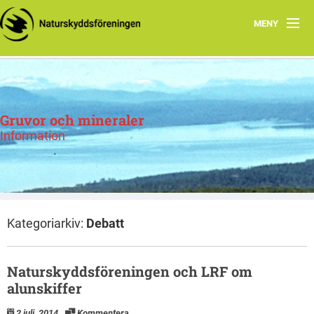
MENY
Hem
Om oss
Gruvor och mineraler
Mineralprospektering
Information
Uranprospektering
Kategoriarkiv:
Debatt
Naturskyddsföreningen och LRF om
alunskiffer
2 juli, 2014
Kommentera