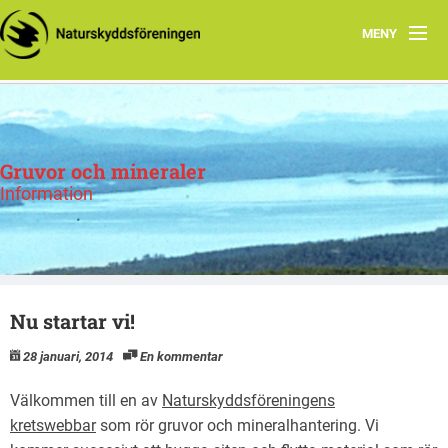
MENY
Hem
Om oss
Gruvor och mineraler
Mineralprospektering
Information
Uranprospektering
Nu startar vi!
28 januari, 2014
En kommentar
Välkommen till en av
Naturskyddsföreningens
kretswebbar
som rör gruvor och mineralhantering. Vi