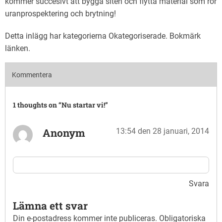
kommer succesivt att bygga siten och flytta material som rör
uranprospektering och brytning!
Detta inlägg har kategorierna
Okategoriserade
. Bokmärk
länken
.
Kommentera
1 thoughts on “
Nu startar vi!
”
Anonym
13:54 den 28 januari, 2014
Svara
Lämna ett svar
Din e-postadress kommer inte publiceras.
Obligatoriska