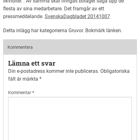
likviditet”. Av samma skäl tvingas bolaget säga upp de
flesta av sina medarbetare. Det framgår av ett
pressmeddelande.
SvenskaDagbladet 20141007
Detta inlägg har kategorierna
Gruvor
. Bokmärk
länken
.
Kommentera
Lämna ett svar
Din e-postadress kommer inte publiceras.
Obligatoriska
fält är märkta
*
Kommentar
*