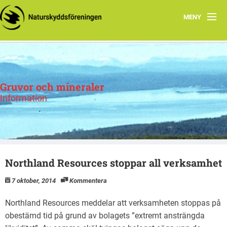
MENY
Hem
Om oss
Gruvor och mineraler
Mineralprospektering
Information
Uranprospektering
Northland Resources stoppar all verksamhet
7 oktober, 2014
Kommentera
Northland Resources meddelar att verksamheten stoppas på
obestämd tid på grund av bolagets ”extremt ansträngda